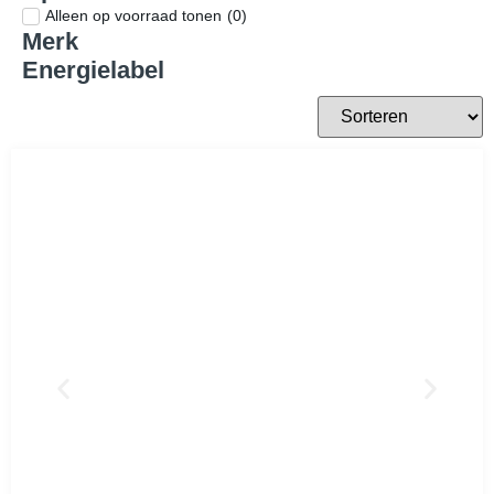
Asko
Meer merken
Prijsklasse
€
€
Op voorraad
Alleen op voorraad tonen
(
0
)
Merk
Energielabel
A
(
66
)
B
(
9
)
C
(
27
)