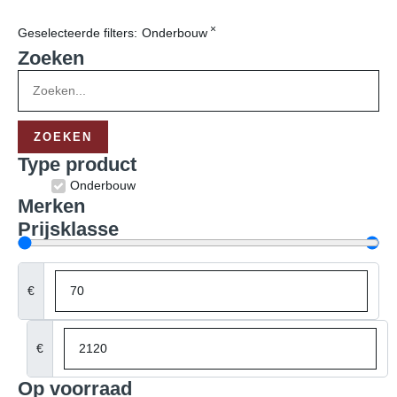
×
Geselecteerde filters:
Onderbouw
Zoeken
ZOEKEN
Type product
Wasmachine
Klein huishoudelijk
Droger
Meer producttypen
Merken
Miele
Bosch
Siemens
AEG