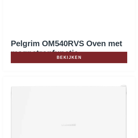
D
(
11
)
E
(
7
)