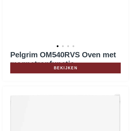
C
(
27
)
D
(
11
)
E
(
7
)