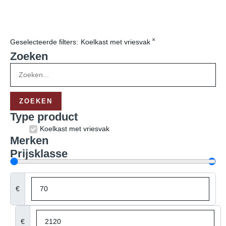
×
Geselecteerde filters:
Koelkast met vriesvak
Zoeken
ZOEKEN
Type product
Wasmachine
Klein huishoudelijk
Droger
Meer producttypen
Merken
Miele
Bosch