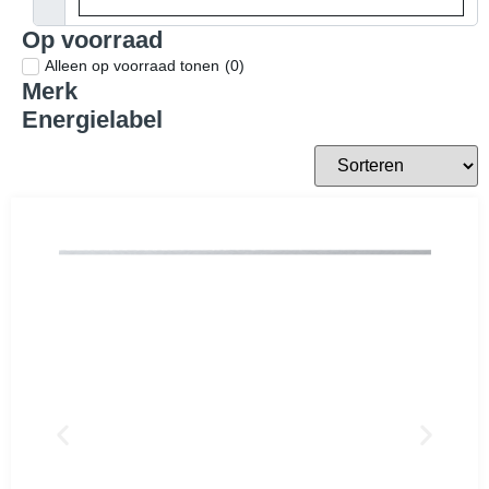
Siemens
AEG
Asko
Meer merken
Prijsklasse
€
€
Op voorraad
Alleen op voorraad tonen
(
0
)
Merk
Energielabel
A
(
66
)
B
(
9
)