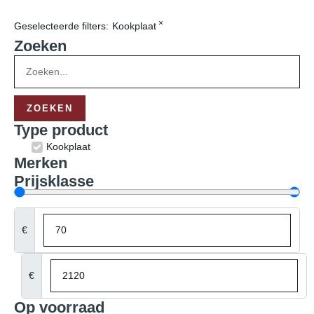
×
Geselecteerde filters:
Kookplaat
Zoeken
ZOEKEN
Type product
Wasmachine
Klein huishoudelijk
Droger
Meer producttypen
Merken
Miele
Bosch
Siemens
AEG