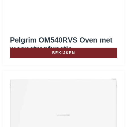
D
(
11
)
E
(
7
)