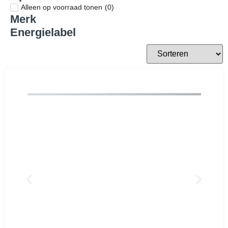
Asko
Meer merken
Prijsklasse
€
€
Op voorraad
Alleen op voorraad tonen
(
0
)
Merk
Energielabel
A
(
66
)
B
(
9
)
C
(
27
)