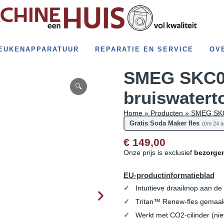
EUKENAPPARATUUR
REPARATIE EN SERVICE
OV
SMEG SKC
bruiswatert
Home
»
Producten
»
SMEG SKC
Gratis Soda Maker fles
(t/m 24 
€ 149,00
Onze prijs is exclusief
bezorge
EU-productinformatieblad
Intuïtieve draaiknop aan de
Tritan™ Renew-fles gemaak
Werkt met CO2-cilinder (nie