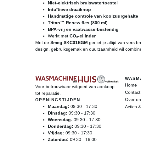
Niet-elektrisch bruiswatertoestel
Intuïtieve draaiknop
Handmatige controle van koolzuurgehalte
Tritan™ Renew fles (800 ml)
BPA-vrij en vaatwasserbestendig
Werkt met
CO₂-cilinder
Met de
Smeg SKC01EGM
geniet je altijd van vers br
design, gebruiksgemak en duurzaamheid wil combin
WASM
Home
Voor betrouwbaar witgoed van aankoop
Contac
tot reparatie.
Over on
OPENINGSTIJDEN
Maandag:
09:30 - 17:30
Acties &
Dinsdag:
09:30 - 17:30
Woensdag:
09:30 - 17:30
Donderdag:
09:30 - 17:30
Vrijdag:
09:30 - 17:30
Zaterdag:
09:30 - 16:00