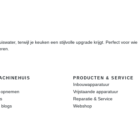
uiswater, terwijl je keuken een stijlvolle upgrade krijgt. Perfect voor wie
eren.
ACHINEHUIS
PRODUCTEN & SERVICE
Inbouwapparatuur
t opnemen
Vrijstaande apparatuur
s
Reparatie & Service
 blogs
Webshop