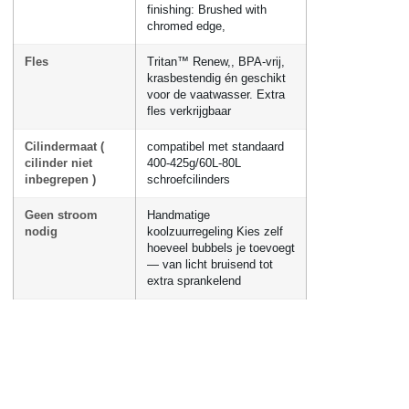
finishing: Brushed with
chromed edge,
Fles
Tritan™ Renew,, BPA-vrij,
krasbestendig én geschikt
voor de vaatwasser. Extra
fles verkrijgbaar
Cilindermaat (
compatibel met standaard
cilinder niet
400-425g/60L-80L
inbegrepen )
schroefcilinders
Geen stroom
Handmatige
nodig
koolzuurregeling Kies zelf
hoeveel bubbels je toevoegt
— van licht bruisend tot
extra sprankelend