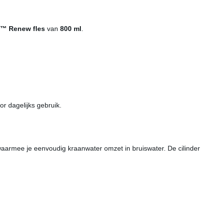
n™ Renew fles
van
800 ml
.
oor dagelijks gebruik.
waarmee je eenvoudig kraanwater omzet in bruiswater. De cilinder