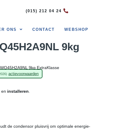
(015) 212 04 24
ER ONS
CONTACT
WEBSHOP
Q45H2A9NL 9kg
WQ45H2A9NL 9kg ExtraKlasse
actievoorwaarden
2026)
en
installeren
.
dt de condensor pluisvrij om optimale energie-