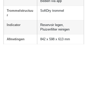
Bedien via app
Trommelstructuu
SoftDry trommel
r
Indicator
Reservoir legen,
Pluizenfilter reinigen
Afmetingen
842 x 598 x 613 mm