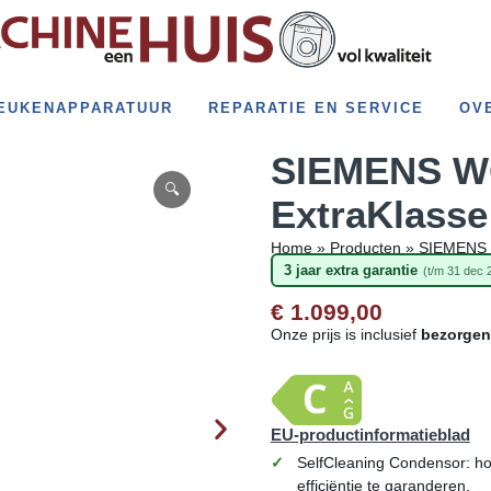
EUKENAPPARATUUR
REPARATIE EN SERVICE
OV
SIEMENS W
ExtraKlasse
Home
»
Producten
»
SIEMENS 
3 jaar extra garantie
(t/m 31 dec 
€ 1.099,00
Onze prijs is inclusief
bezorgen
EU-productinformatieblad
SelfCleaning Condensor: hou
efficiëntie te garanderen.