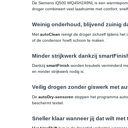
De Siemens iQ500 WQ45H2A9NL is een warmtepompdro
droger combineert veel laadruimte met comfort, snel
Weinig onderhoud, blijvend zuinig d
Met
autoClean
reinigt de droger zichzelf tijdens het 
of de condensor hoeft schoon te maken.
Minder strijkwerk dankzij smartFinis
Dankzij
smartFinish
worden kreukels verminderd met
en minder strijkwerk nodig is.
Veilig drogen zonder giswerk met au
De
autoDry-sensoren
stoppen het programma automa
beschermt textiel.
Sneller klaar wanneer jij dat wilt met 