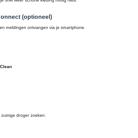
je snel weer schone kleding nodig hebt.
onnect (optioneel)
n en meldingen ontvangen via je smartphone.
oClean
 zuinige droger zoeken.