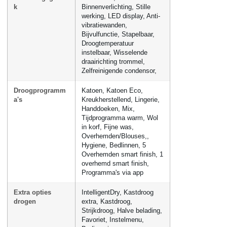
k
Binnenverlichting, Stille
werking, LED display, Anti-
vibratiewanden,
Bijvulfunctie, Stapelbaar,
Droogtemperatuur
instelbaar, Wisselende
draairichting trommel,
Zelfreinigende condensor,
Droogprogramm
Katoen, Katoen Eco,
a's
Kreukherstellend, Lingerie,
Handdoeken, Mix,
Tijdprogramma warm, Wol
in korf, Fijne was,
Overhemden/Blouses,,
Hygiene, Bedlinnen, 5
Overhemden smart finish, 1
overhemd smart finish,
Programma's via app
Extra opties
IntelligentDry, Kastdroog
drogen
extra, Kastdroog,
Strijkdroog, Halve belading,
Favoriet, Instelmenu,