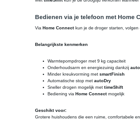
Met
timeShift
kun je de droogtijd verkorten wanneer 
Bedienen via je telefoon met Home C
Via
Home Connect
kun je de droger starten, volge
Belangrijkste kenmerken
Warmtepompdroger met 9 kg capaciteit
Onderhoudsarm en energiezuinig dankzij
aut
Minder kreukvorming met
smartFinish
Automatische stop met
autoDry
Sneller drogen mogelijk met
timeShift
Bediening via
Home Connect
mogelijk
Geschikt voor:
Grotere huishoudens die een ruime, comfortabele en