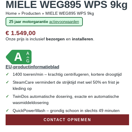
MIELE WEG895 WPS 9kg
Home
»
Producten
»
MIELE WEG895 WPS 9kg
25 jaar motorgarantie
actievoorwaarden
€ 1.549,00
Onze prijs is inclusief
bezorgen
en
installeren
.
EU-productinformatieblad
1400 toeren/min – krachtig centrifugeren, kortere droogtijd
SteamCare vermindert de strijktijd met wel 50% en frist je
kleding op
TwinDos automatische dosering, exacte en automatische
wasmiddeldosering
QuickPowerWash – grondig schoon in slechts 49 minuten
CONTACT OPNEMEN