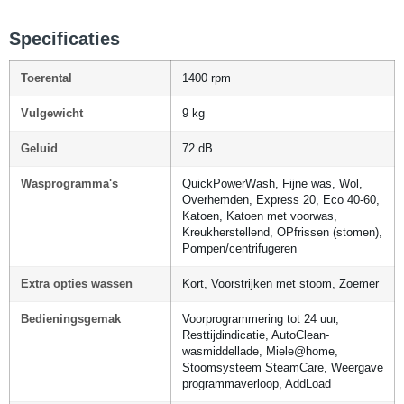
Specificaties
Toerental
1400 rpm
Vulgewicht
9 kg
Geluid
72 dB
Wasprogramma's
QuickPowerWash, Fijne was, Wol,
Overhemden, Express 20, Eco 40-60,
Katoen, Katoen met voorwas,
Kreukherstellend, OPfrissen (stomen),
Pompen/centrifugeren
Extra opties wassen
Kort, Voorstrijken met stoom, Zoemer
Bedieningsgemak
Voorprogrammering tot 24 uur,
Resttijdindicatie, AutoClean-
wasmiddellade, Miele@home,
Stoomsysteem SteamCare, Weergave
programmaverloop, AddLoad