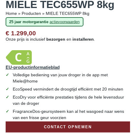
MIELE TEC655WP 8kg
Home
»
Producten
»
MIELE TEC655WP 8kg
25 jaar motorgarantie
actievoorwaarden
€ 1.299,00
Onze prijs is inclusief
bezorgen
en
installeren
.
EU-productinformatieblad
Volledige bediening van jouw droger in de app met
Miele@home
EcoSpeed vermindert de droogtijd efficiënt met 20 minuten
EcoDry voor efficiënte prestaties tijdens de hele levensduur
van de droger
FragranceDos-geursysteem kan al het wasgoed naar wens
van een frisse geur voorzien
CONTACT OPNEMEN