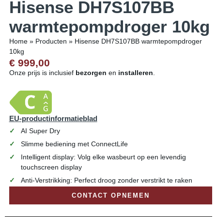
Hisense DH7S107BB
warmtepompdroger 10kg
Home
»
Producten
»
Hisense DH7S107BB warmtepompdroger
10kg
€ 999,00
Onze prijs is inclusief
bezorgen
en
installeren
.
EU-productinformatieblad
AI Super Dry
Slimme bediening met ConnectLife
Intelligent display: Volg elke wasbeurt op een levendig
touchscreen display
Anti-Verstrikking: Perfect droog zonder verstrikt te raken
CONTACT OPNEMEN