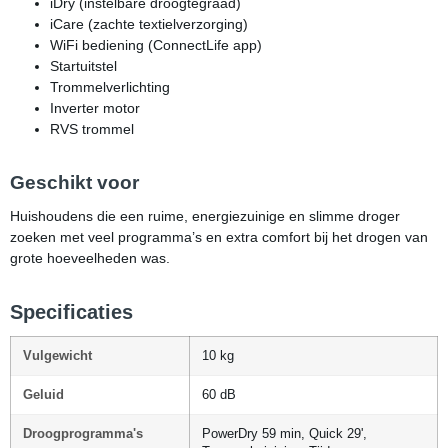
iDry (instelbare droogtegraad)
iCare (zachte textielverzorging)
WiFi bediening (ConnectLife app)
Startuitstel
Trommelverlichting
Inverter motor
RVS trommel
Geschikt voor
Huishoudens die een ruime, energiezuinige en slimme droger
zoeken met veel programma’s en extra comfort bij het drogen van
grote hoeveelheden was.
Specificaties
Vulgewicht
10 kg
Geluid
60 dB
Droogprogramma's
PowerDry 59 min, Quick 29',