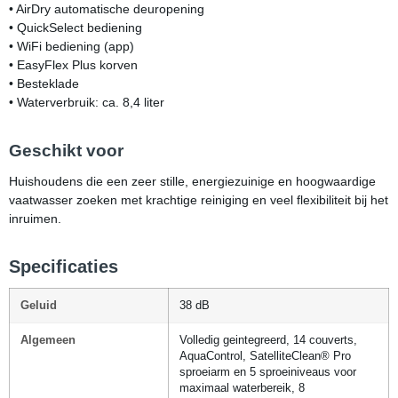
• AirDry automatische deuropening
• QuickSelect bediening
• WiFi bediening (app)
• EasyFlex Plus korven
• Besteklade
• Waterverbruik: ca. 8,4 liter
Geschikt voor
Huishoudens die een zeer stille, energiezuinige en hoogwaardige
vaatwasser zoeken met krachtige reiniging en veel flexibiliteit bij het
inruimen.
Specificaties
Geluid
38 dB
Algemeen
Volledig geintegreerd, 14 couverts,
AquaControl, SatelliteClean® Pro
sproeiarm en 5 sproeiniveaus voor
maximaal waterbereik, 8