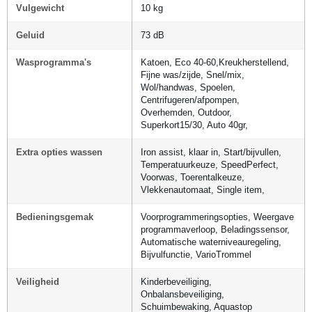
Vulgewicht
10 kg
Geluid
73 dB
Wasprogramma's
Katoen, Eco 40-60,Kreukherstellend,
Fijne was/zijde, Snel/mix,
Wol/handwas, Spoelen,
Centrifugeren/afpompen,
Overhemden, Outdoor,
Superkort15/30, Auto 40gr,
Extra opties wassen
Iron assist, klaar in, Start/bijvullen,
Temperatuurkeuze, SpeedPerfect,
Voorwas, Toerentalkeuze,
Vlekkenautomaat, Single item,
Bedieningsgemak
Voorprogrammeringsopties, Weergave
programmaverloop, Beladingssensor,
Automatische waterniveauregeling,
Bijvulfunctie, VarioTrommel
Veiligheid
Kinderbeveiliging,
Onbalansbeveiliging,
Schuimbewaking, Aquastop