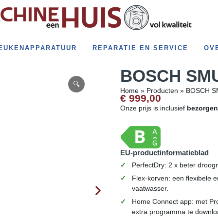
EUKENAPPARATUUR
REPARATIE EN SERVICE
OV
BOSCH SMU6
Home
»
Producten
»
BOSCH SM
€ 999,00
Onze prijs is inclusief
bezorgen
EU-productinformatieblad
PerfectDry: 2 x beter droogr
Flex-korven: een flexibele 
vaatwasser.
Home Connect app: met Pr
extra programma te downl