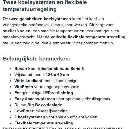
Twee koelsystemen en flexibele
temperatuurregeling
De
twee gescheiden koelsystemen
laten het koel- en
vriesgedeelte onafhankelijk van elkaar werken. Dit zorgt voor
sneller koelen
, een stabiele temperatuur en voorkomt geur- en
smaakoverdracht. Met de
volledig flexibele temperatuurregeling
stel je eenvoudig de ideale temperatuur per compartiment in.
Belangrijkste kenmerken:
Bosch koel-vriescombinatie Serie 6
Vrijstaand model
186 x 60 cm
Witte koelkast
met tijdloos design
VitaFresh
voor langdurige versheid
Energiezuinige
LED-verlichting
Easy Access-plateau
voor optimaal gebruiksgemak
Ruime
Big Box-vrieslade
LowFrost
: minder ijsvorming
2 koelsystemen
voor snel en efficiënt koelen
Flexibele temperatuurregeling
De
Bosch KGE36EWCP Exclusiv Serie 6 koel-vriescombinatie