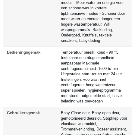
modus - Meer water en energie voor
een schone was in kortere
tijd,Intensieve modus - Schoner door
meer water en energie, langer een
hogere wastemperatuur, Wifi
wasprogramma's: Badkleding,
Ondergoed, Knuffels, textiele
sneakers, babykleding
Bedieningsgemak
Temperatuur bereik: koud - 90 °C
Instelbare centrifugeersnelheid:
aanpasbaar Maximale
centrifugeersnelheid: 1600 tr/min.
Uitgestelde start: tot en met 24 uur
Instellingen: voorwas, niet
centrifugeren, hoog waterniveau,
super spoelen, hygiëneprogramma
met stoom, uitgestelde start, halve
belading was toevoegen
Gebruikersgemak
Easy Close deur, Easy open deur,
gemotoriseerd deurslot, Stopklep voor
vloeibaar wasmiddel,
Trommelverlichting, Doseer assistent,
Automatische dosering,Automatische