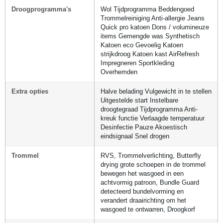
Droogprogramma's
Wol Tijdprogramma Beddengoed
Trommelreiniging Anti-allergie Jeans
Quick pro katoen Dons / volumineuze
items Gemengde was Synthetisch
Katoen eco Gevoelig Katoen
strijkdroog Katoen kast AirRefresh
Impregneren Sportkleding
Overhemden
Extra opties
Halve belading Vulgewicht in te stellen
Uitgestelde start Instelbare
droogtegraad Tijdprogramma Anti-
kreuk functie Verlaagde temperatuur
Desinfectie Pauze Akoestisch
eindsignaal Snel drogen
Trommel
RVS, Trommelverlichting, Butterfly
drying grote schoepen in de trommel
bewegen het wasgoed in een
achtvormig patroon, Bundle Guard
detecteerd bundelvorming en
verandert draairichting om het
wasgoed te ontwarren, Droogkorf