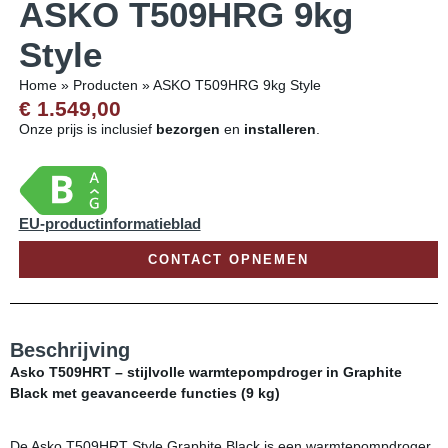
ASKO T509HRG 9kg
Style
Home
»
Producten
»
ASKO T509HRG 9kg Style
€ 1.549,00
Onze prijs is inclusief
bezorgen
en
installeren
.
EU-productinformatieblad
CONTACT OPNEMEN
Beschrijving
Asko T509HRT – stijlvolle warmtepompdroger in Graphite
Black met geavanceerde functies (9 kg)
De Asko T509HRT Style Graphite Black is een warmtepompdroger