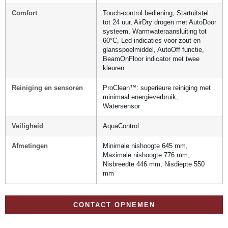
Comfort
Touch-control bediening, Startuitstel
tot 24 uur, AirDry drogen met AutoDoor
systeem, Warmwateraansluiting tot
60°C, Led-indicaties voor zout en
glansspoelmiddel, AutoOff functie,
BeamOnFloor indicator met twee
kleuren
Reiniging en sensoren
ProClean™: superieure reiniging met
minimaal energieverbruik,
Watersensor
Veiligheid
AquaControl
Afmetingen
Minimale nishoogte 645 mm,
Maximale nishoogte 776 mm,
Nisbreedte 446 mm, Nisdiepte 550
mm
CONTACT OPNEMEN