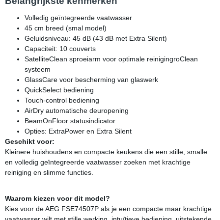
Belangrijkste kenmerken
Volledig geïntegreerde vaatwasser
45 cm breed (smal model)
Geluidsniveau: 45 dB (43 dB met Extra Silent)
Capaciteit: 10 couverts
SatelliteClean sproeiarm voor optimale reinigingroClean
systeem
GlassCare voor bescherming van glaswerk
QuickSelect bediening
Touch-control bediening
AirDry automatische deuropening
BeamOnFloor statusindicator
Opties: ExtraPower en Extra Silent
Geschikt voor:
Kleinere huishoudens en compacte keukens die een stille, smalle
en volledig geïntegreerde vaatwasser zoeken met krachtige
reiniging en slimme functies.
Waarom kiezen voor dit model?
Kies voor de AEG FSE74507P als je een compacte maar krachtige
vaatwasser wilt met stille werking, intuïtieve bediening, uitstekende