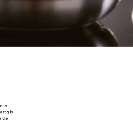
 een
stig is
e die