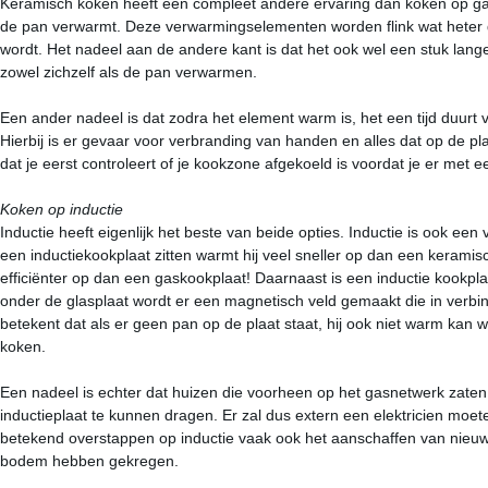
Keramisch koken heeft een compleet andere ervaring dan koken op g
de pan verwarmt. Deze verwarmingselementen worden flink wat heter 
wordt. Het nadeel aan de andere kant is dat het ook wel een stuk lang
zowel zichzelf als de pan verwarmen.
Een ander nadeel is dat zodra het element warm is, het een tijd duurt 
Hierbij is er gevaar voor verbranding van handen en alles dat op de p
dat je eerst controleert of je kookzone afgekoeld is voordat je er met 
Koken op inductie
Inductie heeft eigenlijk het beste van beide opties. Inductie is ook e
een inductiekookplaat zitten warmt hij veel sneller op dan een kerami
efficiënter op dan een gaskookplaat! Daarnaast is een inductie kookpla
onder de glasplaat wordt er een magnetisch veld gemaakt die in verb
betekent dat als er geen pan op de plaat staat, hij ook niet warm kan w
koken.
Een nadeel is echter dat huizen die voorheen op het gasnetwerk zaten
inductieplaat te kunnen dragen. Er zal dus extern een elektricien mo
betekend overstappen op inductie vaak ook het aanschaffen van nieuwe
bodem hebben gekregen.