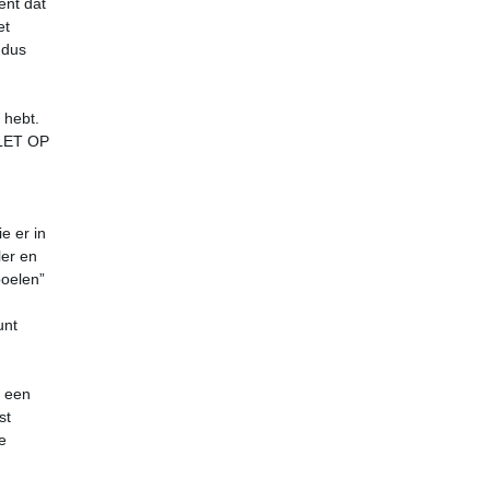
ent dat
et
 dus
 hebt.
 LET OP
e er in
ler en
poelen”
unt
n een
st
e