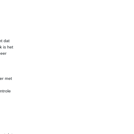
t dat
 is het
meer
ger met
ntrole