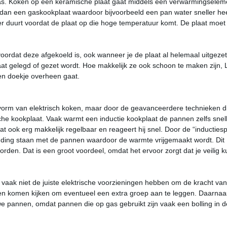
as. Koken op een keramische plaat gaat middels een verwarmingselem
dan een gaskookplaat waardoor bijvoorbeeld een pan water sneller he
er duurt voordat de plaat op die hoge temperatuur komt. De plaat moet
voordat deze afgekoeld is, ook wanneer je de plaat al helemaal uitgezet
laat gelegd of gezet wordt. Hoe makkelijk ze ook schoon te maken zijn,
een doekje overheen gaat.
en vorm van elektrisch koken, maar door de geavanceerdere technieken di
sche kookplaat. Vaak warmt een inductie kookplaat de pannen zelfs snel
at ook erg makkelijk regelbaar en reageert hij snel. Door de “inducties
inding staan met de pannen waardoor de warmte vrijgemaakt wordt. Dit
orden. Dat is een groot voordeel, omdat het ervoor zorgt dat je veilig k
 vaak niet de juiste elektrische voorzieningen hebben om de kracht va
eten komen kijken om eventueel een extra groep aan te leggen. Daarnaa
 pannen, omdat pannen die op gas gebruikt zijn vaak een bolling in d