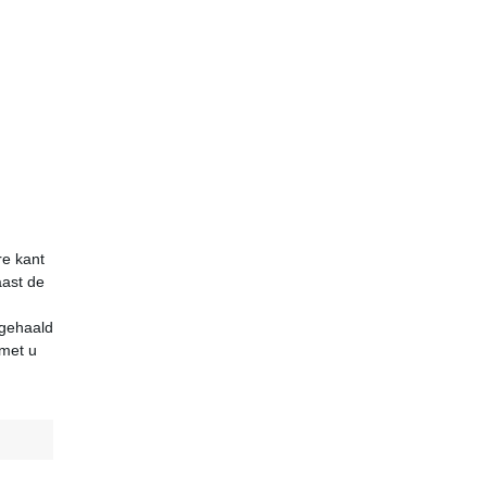
re kant
aast de
 gehaald
 met u