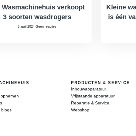
 Wasmachinehuis verkoopt
Kleine wa
3 soorten wasdrogers
is één v
5 april 2024
Geen reacties
ACHINEHUIS
PRODUCTEN & SERVICE
Inbouwapparatuur
t opnemen
Vrijstaande apparatuur
s
Reparatie & Service
 blogs
Webshop